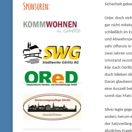
Sponsoren:
Sicherheit gebe
Oder, doch nic
gar nicht mitei
schließlich im
und Abwehrspez
sehr offensiv i
zwei Jahren und
Umstand wusste
klar nach Görli
doch blieben d
Daran glaubend
eine Auszeit be
somit das Match
Silvio legte ge
anders herum e
der Satzverläng
ähnliches Ergeb