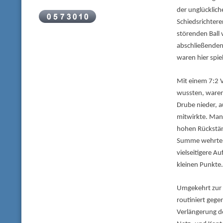
der unglücklic
Schiedsrichtere
störenden Ball 
abschließenden 
waren hier spie
Mit einem 7:2 V
wussten, waren 
Drube nieder, 
mitwirkte. Manu
hohen Rückständ
Summe wehrte e
vielseitigere A
kleinen Punkte.
Umgekehrt zur 
routiniert gege
Verlängerung de