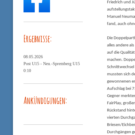
Friedrich und J
aufstellungsta
Manuel Neuman
fand, auch ohne
Ergebnisse:
Die Doppelpart
alles andere a
auf die Qualitä
08.05.2026
machen. Doppel
Post U15 -
Neu.-Spremberg U15
Schnittwechsel
0:10
mussten sich d
gewonnenen ers
Aufschlag bei 7
Gegner merkten
Ankündigungen:
FairPlay, große
Rückstand hint
vierten Durchga
Briesen/Eichber
Durchgängen ge