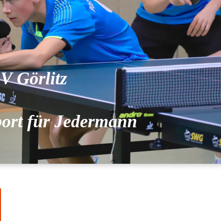
V Görlitz
port für Jedermann