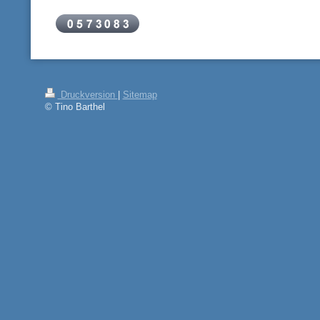
Druckversion
|
Sitemap
© Tino Barthel