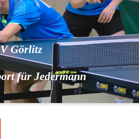
V Görlitz
port für Jedermann