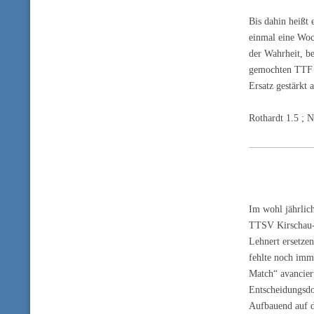
Bis dahin heißt
einmal eine Woc
der Wahrheit, b
gemochten TTF a
Ersatz gestärkt 
Rothardt 1.5 ; 
Im wohl jährlic
TTSV Kirschau-S
Lehnert ersetzen
fehlte noch imm
Match“ avancier
Entscheidungsdo
Aufbauend auf d