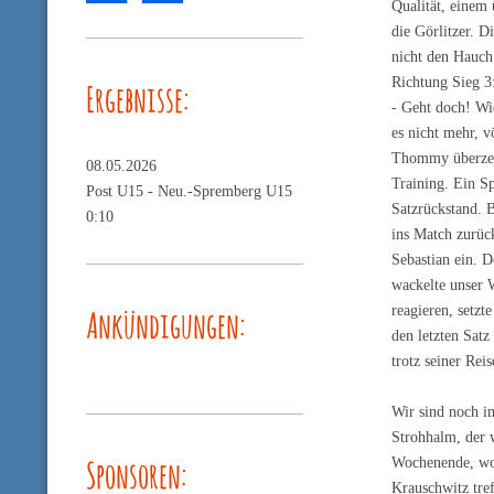
Qualität, einem
die Görlitzer. D
nicht den Hauch
Richtung Sieg 3:
Ergebnisse:
- Geht doch! Wi
es nicht mehr, v
Thommy überzeug
08.05.2026
Training. Ein S
Post U15 -
Neu.-Spremberg U15
Satzrückstand. B
0:10
ins Match zurück
Sebastian ein. D
wackelte unser 
reagieren, setzt
Ankündigungen:
den letzten Sat
trotz seiner Re
Wir sind noch i
Strohhalm, der 
Sponsoren:
Wochenende, wo 
Krauschwitz tref