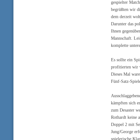
gespielter Matc
begrüßten wir d
dem derzeit woh
Darunter das po
Ihnen gegenüber
Mannschaft. Lei
komplette unter
Es sollte ein S
profitierten wir
Dieses Mal ware
Fünf-Satz-Spiel
Ausschlaggebend
kämpften sich e
zum Desaster we
Rothardt keine a
Doppel 2 mit Se
Jung/George erfo
spielerische Kla