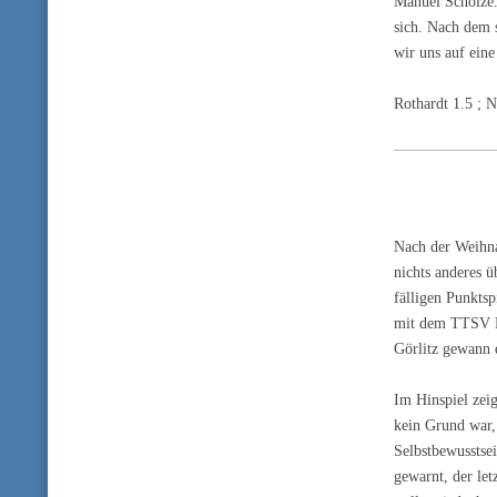
Manuel Scholze. 
sich. Nach dem 
wir uns auf ein
Rothardt 1.5 ; 
Nach der Weihna
nichts anderes ü
fälligen Punktsp
mit dem TTSV B
Görlitz gewann 
Im Hinspiel zei
kein Grund war,
Selbstbewusstse
gewarnt, der le