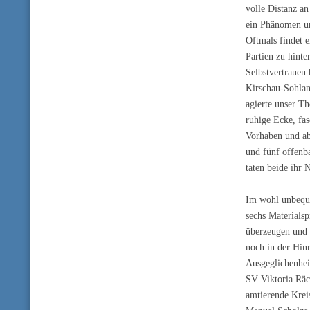
volle Distanz an
ein Phänomen un
Oftmals findet e
Partien zu hinte
Selbstvertrauen
Kirschau-Sohlan
agierte unser T
ruhige Ecke, fas
Vorhaben und ab
und fünf offenb
taten beide ihr N
Im wohl unbeque
sechs Materialsp
überzeugen und 
noch in der Hinr
Ausgeglichenhei
SV Viktoria Räc
amtierende Krei