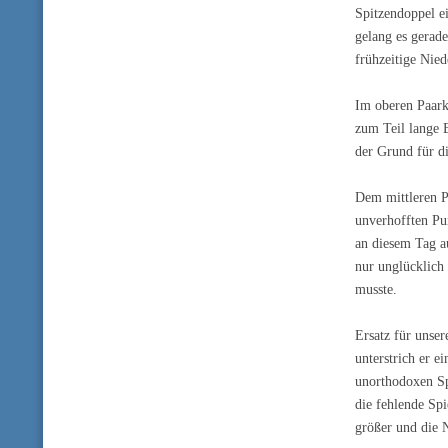
Spitzendoppel e
gelang es gerade
frühzeitige Nie
Im oberen Paark
zum Teil lange B
der Grund für di
Dem mittleren P
unverhofften Pu
an diesem Tag a
nur unglücklich
musste.
Ersatz für unse
unterstrich er e
unorthodoxen Sp
die fehlende Spi
größer und die 