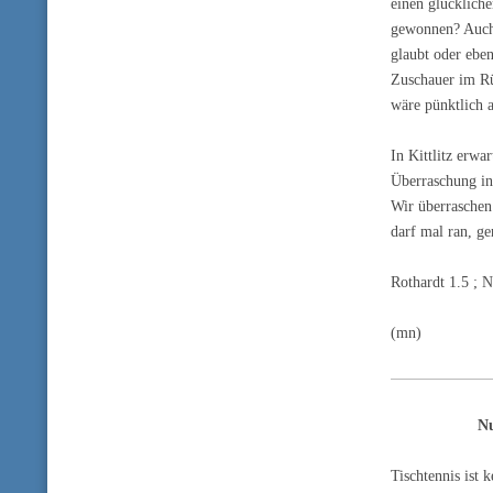
einen glücklich
gewonnen? Auch 
glaubt oder eben
Zuschauer im Rüc
wäre pünktlich 
In Kittlitz erw
Überraschung in
Wir überraschen 
darf mal ran, ge
Rothardt 1.5 ; 
(mn)
Nu
Tischtennis ist