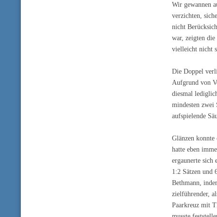
Wir gewannen au
verzichten, sich
nicht Berücksic
war, zeigten di
vielleicht nicht
Die Doppel verli
Aufgrund von Ver
diesmal ledigli
mindesten zwei S
aufspielende Sä
Glänzen konnte 
hatte eben imme
ergaunerte sich
1:2 Sätzen und 6
Bethmann, indem
zielführender, a
Paarkreuz mit T
musste feststell