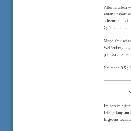
Alles in allem 
selten unsportl
schworen uns in
Quäntchen mehr 
Mund abwischen
Weißenberg begr
par Excellence.
Neumann 0.5 ; Z
M
Im bereits dritt
Dies gelang auc
Ergebnis techni