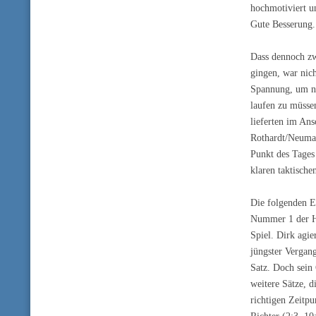
hochmotiviert un
Gute Besserung.
Dass dennoch zw
gingen, war nic
Spannung, um ni
laufen zu müsse
lieferten im Ans
Rothardt/Neuman
Punkt des Tages
klaren taktische
Die folgenden E
Nummer 1 der Ha
Spiel. Dirk agie
jüngster Vergang
Satz. Doch sein 
weitere Sätze, 
richtigen Zeitpu
Richter (2:3, 1