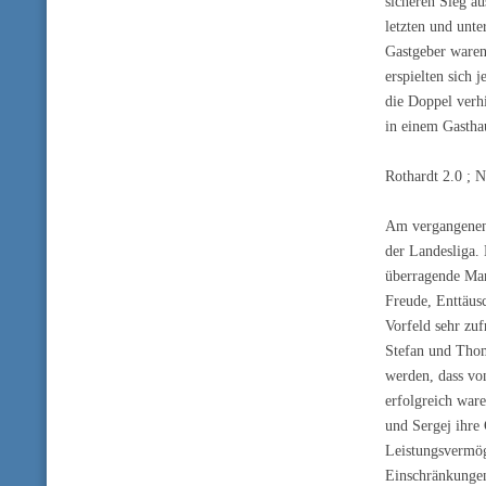
sicheren Sieg a
letzten und unte
Gastgeber waren
erspielten sich
die Doppel verh
in einem Gastha
Rothardt 2.0 ; N
Am vergangenen 
der Landesliga. 
überragende Man
Freude, Enttäus
Vorfeld sehr zu
Stefan und Thom
werden, dass vo
erfolgreich war
und Sergej ihre 
Leistungsvermög
Einschränkungen