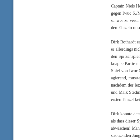
Captain Niels H
gegen Iwuc S./
schwer zu verda
den Einzeln uns
Dirk Rothardt e
er allerdings n
den Spitzenspiel
knappe Partie un
Spiel von Iwuc S
agierend, musst
nachdem der let
und Maik Steding
ersten Einzel k
Dirk konnte dem 
als dass dieser 
abwischen! Manu
strotzenden Jung