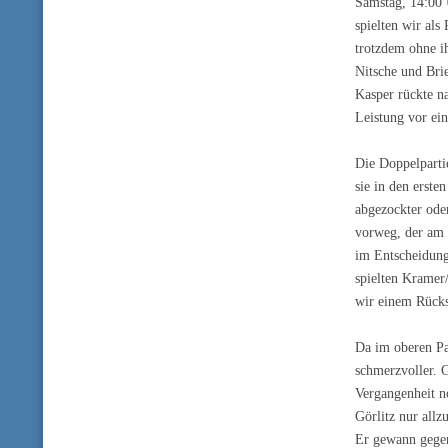
Samstag, 14:00 
spielten wir als
trotzdem ohne i
Nitsche und Bri
Kasper rückte n
Leistung vor ei
Die Doppelparti
sie in den erst
abgezockter ode
vorweg, der am 
im Entscheidung
spielten Kramer/
wir einem Rücks
Da im oberen Pa
schmerzvoller. 
Vergangenheit n
Görlitz nur allz
Er gewann gegen