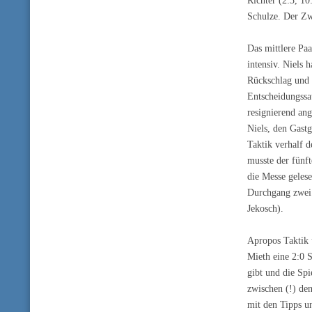
Schulze. Der Zw
Das mittlere Pa
intensiv. Niels
Rückschlag und 
Entscheidungssa
resignierend an
Niels, den Gastg
Taktik verhalf 
musste der fünf
die Messe gelese
Durchgang zwei w
Jekosch).
Apropos Taktik 
Mieth eine 2:0 
gibt und die Sp
zwischen (!) de
mit den Tipps u