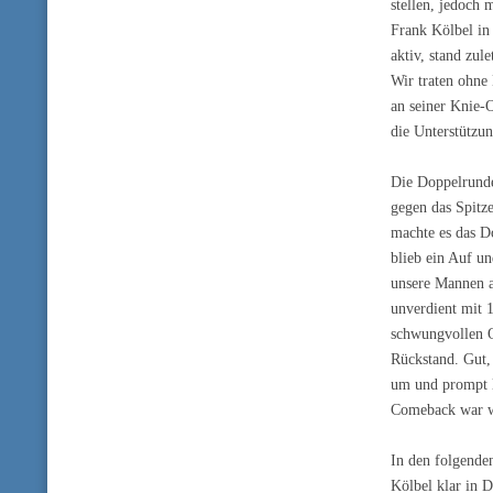
stellen, jedoch
Frank Kölbel in
aktiv, stand zul
Wir traten ohne
an seiner Knie-O
die Unterstützu
Die Doppelrunde
gegen das Spitz
machte es das D
blieb ein Auf u
unsere Mannen a
unverdient mit 
schwungvollen Of
Rückstand. Gut,
um und prompt li
Comeback war wi
In den folgende
Kölbel klar in D