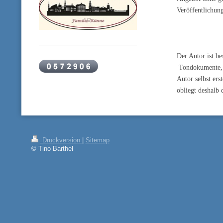
Veröffentlichung
Der Autor ist be
Tondokumente, V
Autor selbst ers
obliegt deshalb
Druckversion
|
Sitemap
© Tino Barthel